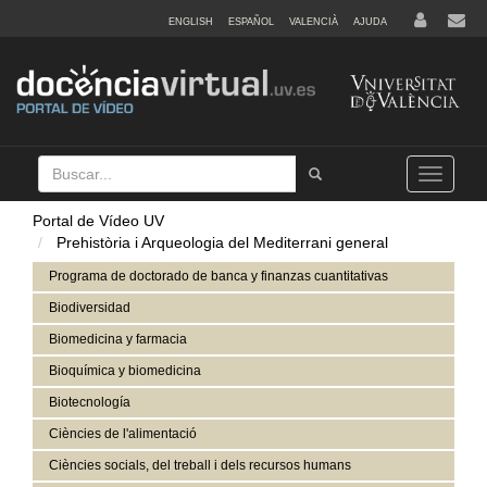
ENGLISH
ESPAÑOL
VALENCIÀ
AJUDA
Buscar
Tramet
Toggle
navigation
Portal de Vídeo UV
Prehistòria i Arqueologia del Mediterrani general
Programa de doctorado de banca y finanzas cuantitativas
Biodiversidad
Biomedicina y farmacia
Bioquímica y biomedicina
Biotecnología
Ciències de l'alimentació
Ciències socials, del treball i dels recursos humans