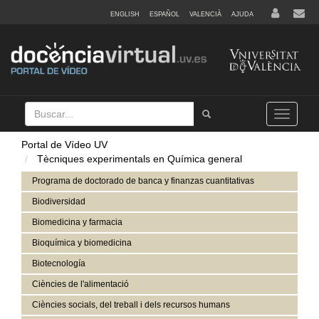
ENGLISH
ESPAÑOL
VALENCIÀ
AJUDA
Buscar
Tramet
Toggle
navigation
Portal de Vídeo UV
Tècniques experimentals en Química general
Programa de doctorado de banca y finanzas cuantitativas
Biodiversidad
Biomedicina y farmacia
Bioquímica y biomedicina
Biotecnología
Ciències de l'alimentació
Ciències socials, del treball i dels recursos humans