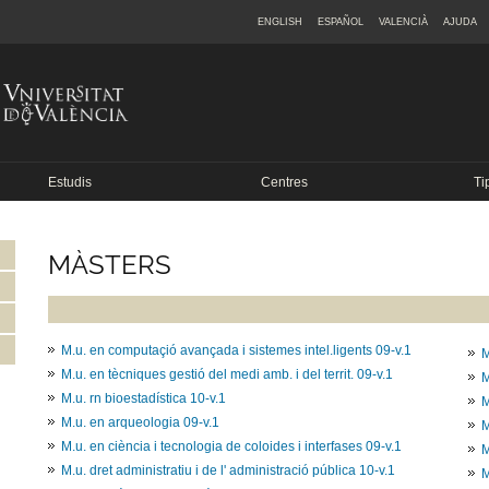
ENGLISH
ESPAÑOL
VALENCIÀ
AJUDA
Estudis
Centres
Ti
MÀSTERS
M.u. en computaçió avançada i sistemes intel.ligents 09-v.1
M
M.u. en tècniques gestió del medi amb. i del territ. 09-v.1
M
M.u. rn bioestadística 10-v.1
M
M.u. en arqueologia 09-v.1
M
M.u. en ciència i tecnologia de coloides i interfases 09-v.1
M
M.u. dret administratiu i de l' administració pública 10-v.1
M