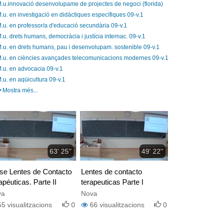
.u.innovació desenvolupame de projectes de negoci (florida)
.u. en investigació en didàctiques específiques 09-v.1
.u. en professor/a d'educació secundària 09-v.1
.u. drets humans, democràcia i justícia internac. 09-v.1
.u. en drets humans, pau i desenvolupam. sostenible 09-v.1
.u. en ciències avançades telecomunicacions modernes 09-v.1
.u. en advocacia 09-v.1
.u. en aqüicultura 09-v.1
Mostra més...
63' 25''
49' 22''
se Lentes de Contacto
Lentes de contacto
apéuticas. Parte II
terapeuticas Parte I
va
Nova
55
visualitzacions
0
66
visualitzacions
0