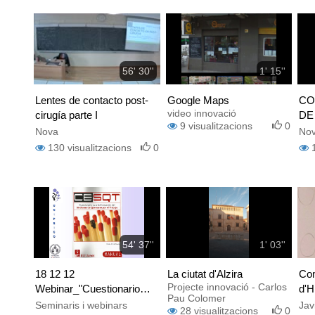
56' 30''
1' 15''
Lentes de contacto post-
Google Maps
CO
video innovació
cirugía parte I
DE
9
visualitzacions
0
VE
Nova
No
130
visualitzacions
0
54' 37''
1' 03''
18 12 12
La ciutat d'Alzira
Com
Projecte innovació - Carlos
Webinar_"Cuestionario
d'H
Pau Colomer
para la Evaluación del
Seminaris i webinars
Jav
28
visualitzacions
0