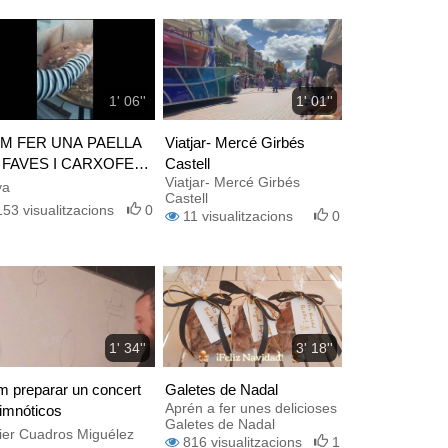
1' 06''
1' 01''
M FER UNA PAELLA
Viatjar- Mercé Girbés
 FAVES I CARXOFES
Castell
Viatjar- Mercé Girbés
RSIÓ D'ONTINYENT
va
Castell
153
visualitzacions
0
11
visualitzacions
0
1' 34''
3' 18''
 preparar un concert
Galetes de Nadal
Aprén a fer unes delicioses
imnóticos
Galetes de Nadal
ier Cuadros Miguélez
816
visualitzacions
1