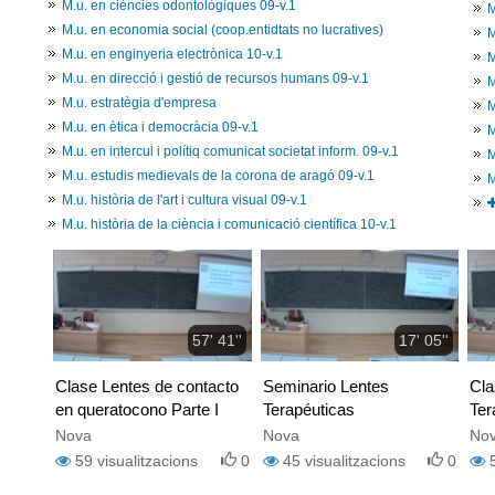
M.u. en ciències odontològiques 09-v.1
M
M.u. en economia social (coop.entidtats no lucratives)
M
M.u. en enginyeria electrònica 10-v.1
M
M.u. en direcció i gestió de recursos humans 09-v.1
M
M.u. estratègia d'empresa
M
M.u. en ètica i democràcia 09-v.1
M
M.u. en intercul i polítiq comunicat societat inform. 09-v.1
M
M.u. estudis medievals de la corona de aragó 09-v.1
M
M.u. història de l'art i cultura visual 09-v.1
M.u. història de la ciència i comunicació científica 10-v.1
57' 41''
17' 05''
Clase Lentes de contacto
Seminario Lentes
Cla
en queratocono Parte I
Terapéuticas
Ter
Nova
Nova
No
59
visualitzacions
0
45
visualitzacions
0