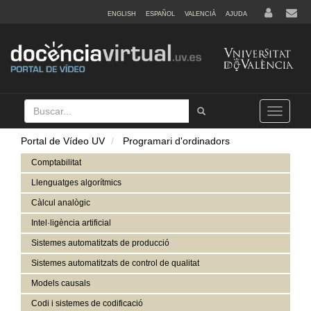
ENGLISH
ESPAÑOL
VALENCIÀ
AJUDA
Buscar
Tramet
Toggle
navigation
Portal de Vídeo UV
Programari d'ordinadors
Comptabilitat
Llenguatges algorítmics
Càlcul analògic
Intel·ligència artificial
Sistemes automatitzats de producció
Sistemes automatitzats de control de qualitat
Models causals
Codi i sistemes de codificació