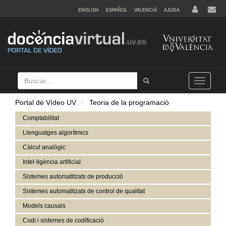
ENGLISH
ESPAÑOL
VALENCIÀ
AJUDA
Buscar
Tramet
Toggle
navigation
Portal de Vídeo UV
Teoria de la programació
Comptabilitat
Llenguatges algorítmics
Càlcul analògic
Intel·ligència artificial
Sistemes automatitzats de producció
Sistemes automatitzats de control de qualitat
Models causals
Codi i sistemes de codificació