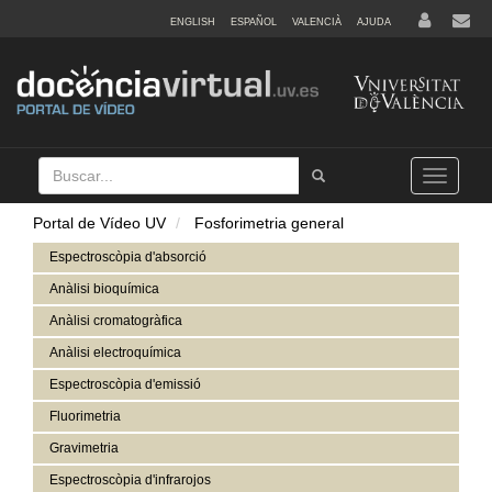
ENGLISH
ESPAÑOL
VALENCIÀ
AJUDA
Buscar
Tramet
Toggle
navigation
Portal de Vídeo UV
Fosforimetria general
Espectroscòpia d'absorció
Anàlisi bioquímica
Anàlisi cromatogràfica
Anàlisi electroquímica
Espectroscòpia d'emissió
Fluorimetria
Gravimetria
Espectroscòpia d'infrarojos