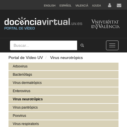
ENGLISH
ESPAÑOL
VALENCIÀ
AJUDA
Buscar
Tramet
Toggle
navigation
Portal de Vídeo UV
Virus neurotròpics
Arbovirus
Bacteriòfags
Virus dermatròpics
Enterovirus
Virus neurotròpics
Virus pantròpics
Poxvirus
Virus respiratoris