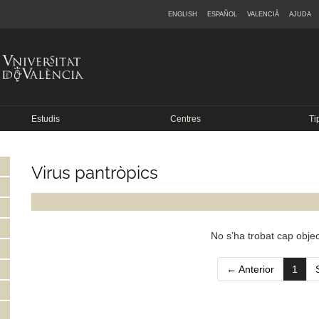
ENGLISH
ESPAÑOL
VALENCIÀ
AJUDA
Estudis
Centres
Ti
Virus pantròpics
No s’ha trobat cap objec
(curr
← Anterior
1