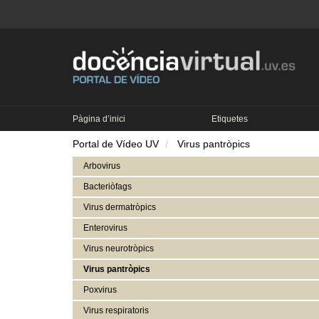
Pàgina d’inici
Etiquetes
Portal de Vídeo UV
Virus pantròpics
Arbovirus
Bacteriòfags
Virus dermatròpics
Enterovirus
Virus neurotròpics
Virus pantròpics
Poxvirus
Virus respiratoris