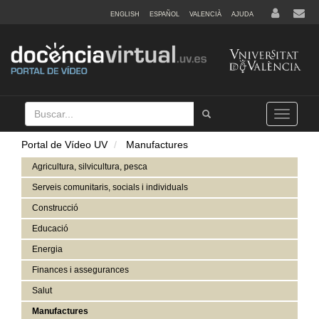
ENGLISH
ESPAÑOL
VALENCIÀ
AJUDA
Buscar
Tramet
Toggle
navigation
Portal de Vídeo UV
Manufactures
Agricultura, silvicultura, pesca
Serveis comunitaris, socials i individuals
Construcció
Educació
Energia
Finances i assegurances
Salut
Manufactures