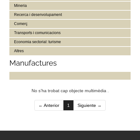
Mineria
Recerca i desenvolupament
Comerç
Transports i comunicacions
Economia sectorial: turisme
Altres
Manufactures
No s’ha trobat cap objecte multimèdia .
(current)
← Anterior
1
Siguiente →