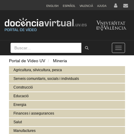
ENGLISH
ESPAÑOL
VALENCIÀ
AJUDA
Buscar
Tramet
Toggle
navigation
Portal de Vídeo UV
Mineria
Agricultura, silvicultura, pesca
Serveis comunitaris, socials i individuals
Construcció
Educació
Energia
Finances i assegurances
Salut
Manufactures