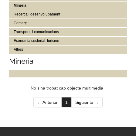
Mineria
Recerca i desenvolupament
Comerç
Transports i comunicacions
Economia sectorial: turisme
Altres
Mineria
No s’ha trobat cap objecte multimèdia .
(current)
← Anterior
1
Siguiente →