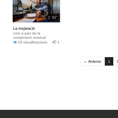
2' 06''
La inspiració
com a part de la
composició musical
19
visualitzacions
1
(curr
← Anterior
1