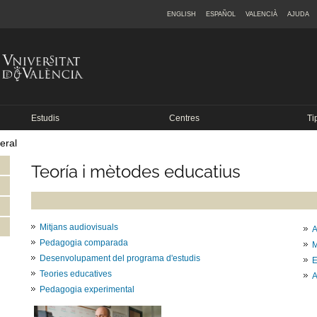
ENGLISH
ESPAÑOL
VALENCIÀ
AJUDA
Estudis
Centres
Ti
eral
Teoría i mètodes educatius
Mitjans audiovisuals
A
Pedagogia comparada
M
Desenvolupament del programa d'estudis
E
Teories educatives
A
Pedagogia experimental