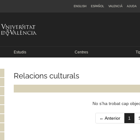
ENGLISH
ESPAÑOL
VALENCIÀ
AJUDA
Estudis
Centres
Ti
Relacions culturals
No s’ha trobat cap objec
(curr
← Anterior
1