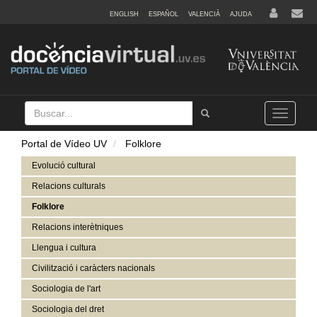
ENGLISH
ESPAÑOL
VALENCIÀ
AJUDA
Buscar
Tramet
Toggle
navigation
Portal de Vídeo UV
Folklore
Evolució cultural
Relacions culturals
Folklore
Relacions interètniques
Llengua i cultura
Civilització i caràcters nacionals
Sociologia de l'art
Sociologia del dret