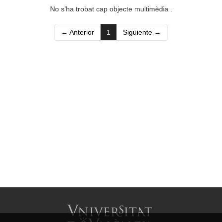
No s’ha trobat cap objecte multimèdia .
(current)
← Anterior
1
Siguiente →