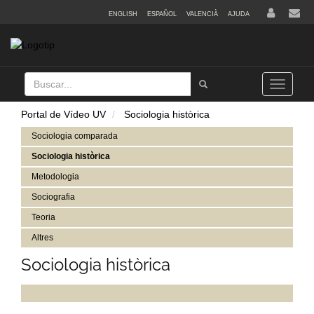
ENGLISH
ESPAÑOL
VALENCIÀ
AJUDA
Buscar
Tramet
Toggle
navigation
Portal de Vídeo UV
Sociologia històrica
Sociologia comparada
Sociologia històrica
Metodologia
Sociografia
Teoria
Altres
Sociologia històrica