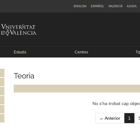
ENGLISH
ESPAÑOL
VALENCIÀ
AJUDA
Estudis
Centres
Ti
Teoria
No s’ha trobat cap objec
(curr
← Anterior
1