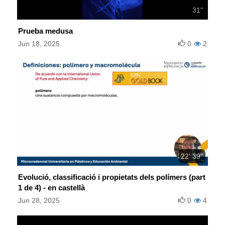
31''
Prueba medusa
Jun 18, 2025
0
2
22' 39''
Evolució, classificació i propietats dels polímers (part
1 de 4) - en castellà
Jun 28, 2025
0
4