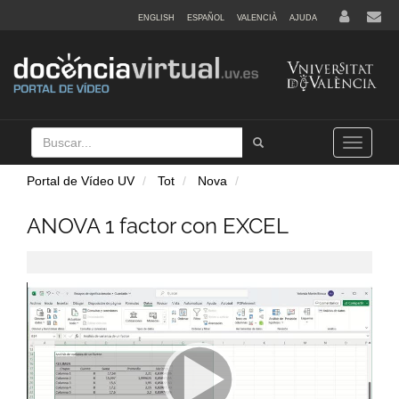
ENGLISH
ESPAÑOL
VALENCIÀ
AJUDA
Buscar
Tramet
Toggle
navigation
Portal de Vídeo UV
Tot
Nova
ANOVA 1 factor con EXCEL