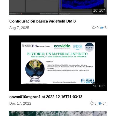
10' 10''
Configuración básica widefield DMI8
Aug 7, 2025
0
6
96' 02''
ocvac010asgran1 at 2022-12-16T11:03:13
Dec 17, 2022
3
64