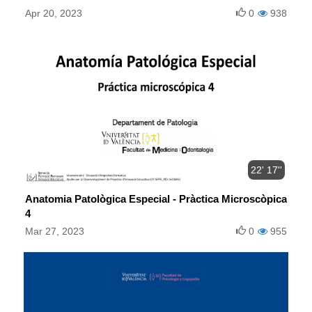
Apr 20, 2023
0
938
22' 17''
Anatomia Patològica Especial - Pràctica Microscòpica
4
Mar 27, 2023
0
955