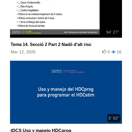
94' 27''
Tema 14. Secció 2 Part 2 Nadó d'alt risc
Mar 12, 2026
0
16
5' 02''
tDCS Uso y manejo HDCprog