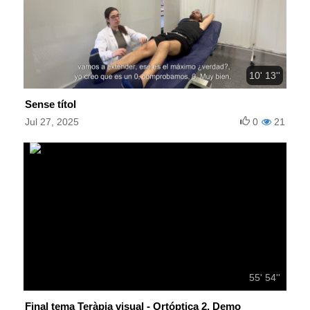
10' 13''
Sense títol
Jul 27, 2025
0
21
55' 54''
Final tema Teràpia visual - Ortóptica 2. Demo