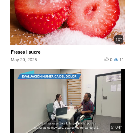
10''
Freses i sucre
May 20, 2025
0
11
5' 04''