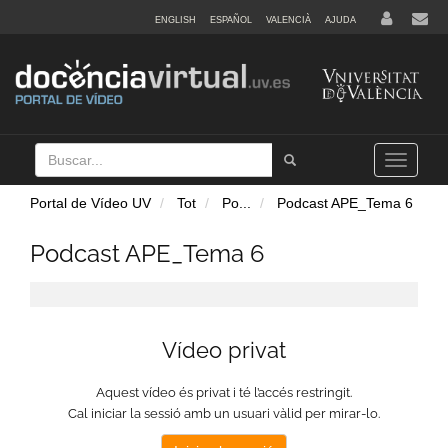
ENGLISH
ESPAÑOL
VALENCIÀ
AJUDA
Buscar
Tramet
Toggle
navigation
Portal de Vídeo UV
Tot
Po
...
Podcast APE_Tema 6
Podcast APE_Tema 6