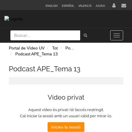
ENGLISH
ESPAÑOL
VALENCIÀ
AJUDA
Buscar
Tramet
Toggle
navigation
Portal de Vídeo UV
Tot
Po
...
Podcast APE_Tema 13
Podcast APE_Tema 13