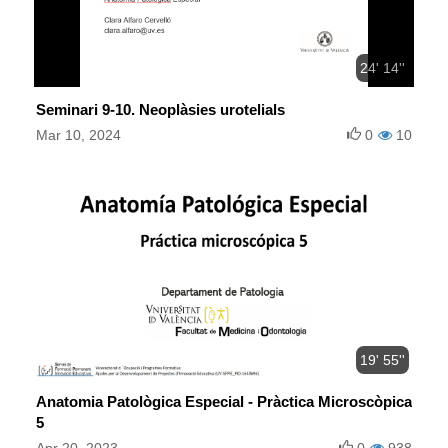
24' 14''
Seminari 9-10. Neoplàsies urotelials
Mar 10, 2024
0
10
19' 55''
Anatomia Patològica Especial - Pràctica Microscòpica
5
Apr 20, 2023
0
938