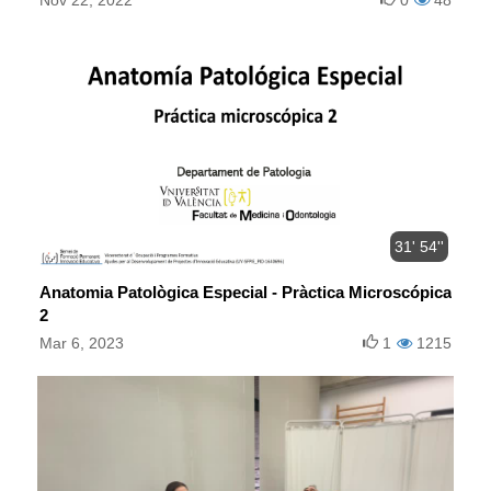
Nov 22, 2022
0
48
31' 54''
Anatomia Patològica Especial - Pràctica Microscópica
2
Mar 6, 2023
1
1215