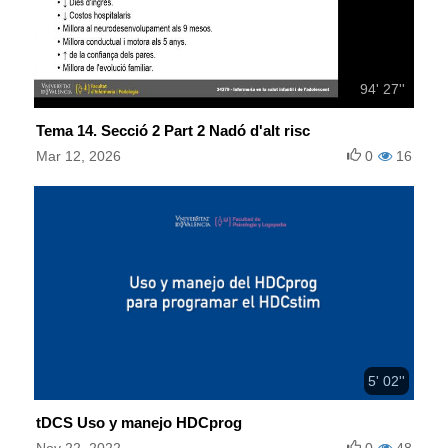
94' 27''
Tema 14. Secció 2 Part 2 Nadó d'alt risc
Mar 12, 2026
0
16
5' 02''
tDCS Uso y manejo HDCprog