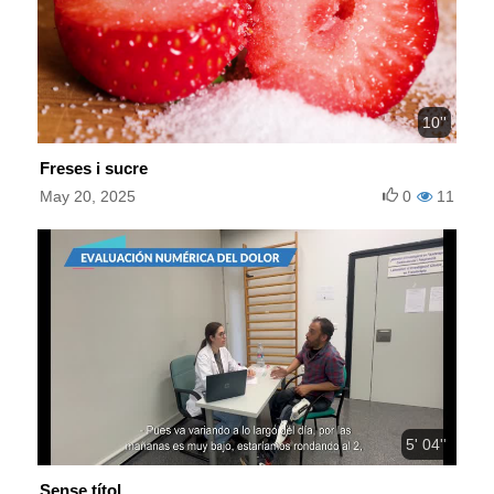
10''
Freses i sucre
May 20, 2025
0
11
5' 04''
Sense títol