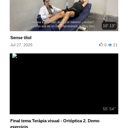
10' 13''
Sense títol
Jul 27, 2025
0
21
55' 54''
Final tema Teràpia visual - Ortóptica 2. Demo
exercicis