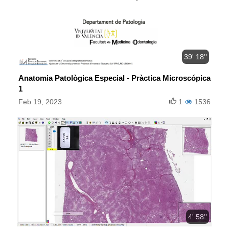
39' 18''
Anatomia Patològica Especial - Pràctica Microscópica
1
Feb 19, 2023
1
1536
4' 58''