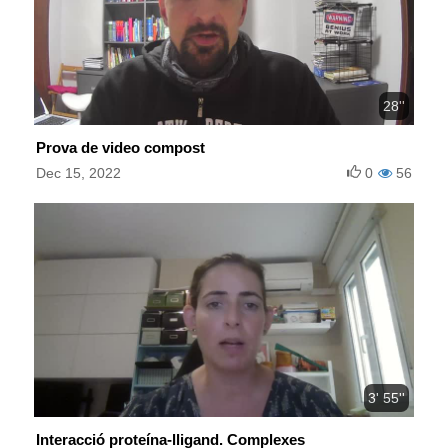
28''
Prova de video compost
Dec 15, 2022
0
56
3' 55''
Interacció proteína-lligand. Complexes