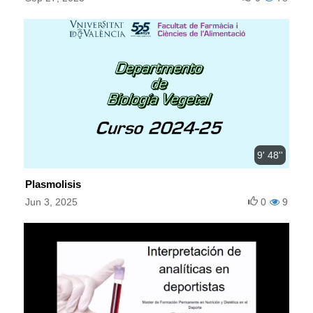
9' 48''
Plasmolisis
Jun 3, 2025
0
9