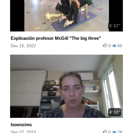
5' 57''
Explicación profesor McGill "The big three"
Dec 15, 2022
0
65
4' 51''
Isoenzims
Sep 27, 2023
0
78