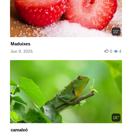
10''
Maduixes
Jun 9, 2025
0
4
16''
camaleó