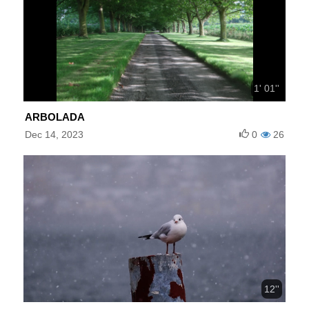
1' 01''
ARBOLADA
Dec 14, 2023
0
26
12''