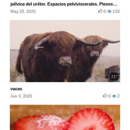
pélvica del uréter. Espacios pelviviscerales. Plexos
hipogástricos.
May 20, 2025
0
133
21''
vacas
Jun 3, 2025
0
2