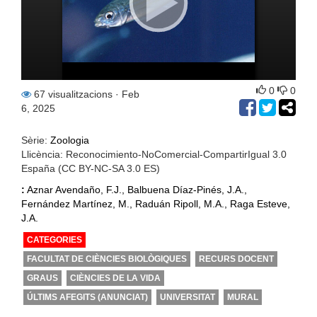
0
0
67 visualitzacions
· Feb
6, 2025
Sèrie:
Zoologia
Llicència: Reconocimiento-NoComercial-CompartirIgual 3.0
España (CC BY-NC-SA 3.0 ES)
:
Aznar Avendaño, F.J., Balbuena Díaz-Pinés, J.A.,
Fernández Martínez, M., Raduán Ripoll, M.A., Raga Esteve,
J.A.
CATEGORIES
FACULTAT DE CIÈNCIES BIOLÒGIQUES
RECURS DOCENT
GRAUS
CIÈNCIES DE LA VIDA
ÚLTIMS AFEGITS (ANUNCIAT)
UNIVERSITAT
MURAL