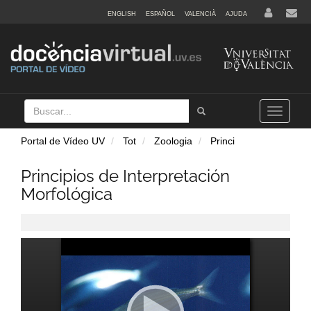
ENGLISH
ESPAÑOL
VALENCIÀ
AJUDA
Buscar
Tramet
Toggle
navigation
Portal de Vídeo UV
Tot
Zoologia
Princi
Principios de Interpretación
Morfológica