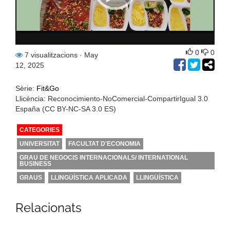
0
0
7 visualitzacions
· May
12, 2025
Sèrie:
Fit&Go
Llicència: Reconocimiento-NoComercial-CompartirIgual 3.0
España (CC BY-NC-SA 3.0 ES)
CATEGORIES
UNIVERSITAT
FACULTAT D'ECONOMIA
GRAU DE NEGOCIS INTERNACIONALS/ INTERNATIONAL
BUSINESS
GRAUS
LLINGÜÍSTICA APLICADA
LLINGÜÍSTICA
Relacionats