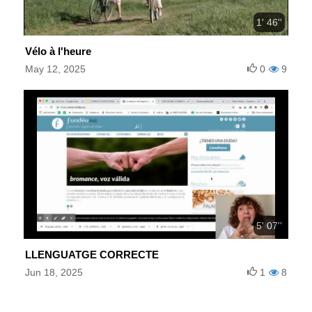
1' 46''
Vélo à l'heure
May 12, 2025
0
9
5' 07''
LLENGUATGE CORRECTE
Jun 18, 2025
1
8