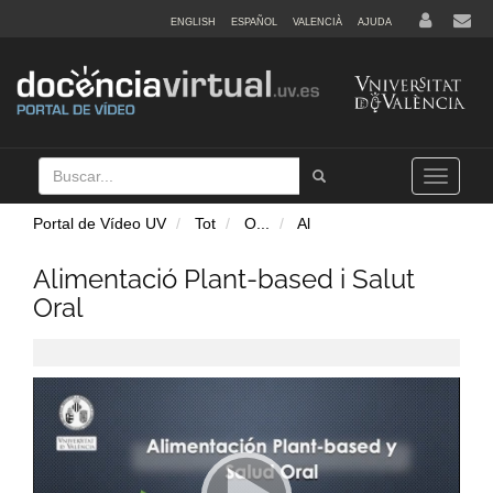
ENGLISH
ESPAÑOL
VALENCIÀ
AJUDA
Buscar
Tramet
Toggle
navigation
Portal de Vídeo UV
Tot
O
...
Al
Alimentació Plant-based i Salut
Oral