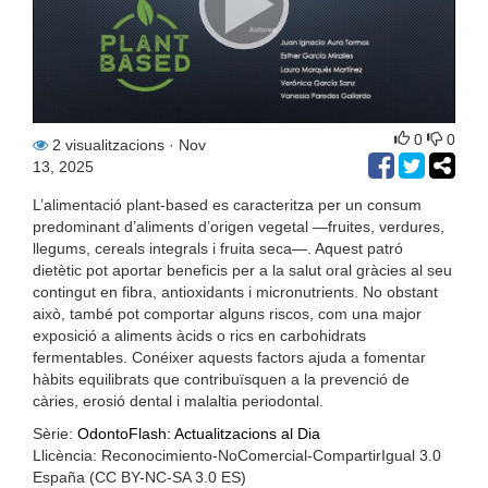
0
0
2 visualitzacions
· Nov
13, 2025
L’alimentació plant-based es caracteritza per un consum
predominant d’aliments d’origen vegetal —fruites, verdures,
llegums, cereals integrals i fruita seca—. Aquest patró
dietètic pot aportar beneficis per a la salut oral gràcies al seu
contingut en fibra, antioxidants i micronutrients. No obstant
això, també pot comportar alguns riscos, com una major
exposició a aliments àcids o rics en carbohidrats
fermentables. Conéixer aquests factors ajuda a fomentar
hàbits equilibrats que contribuïsquen a la prevenció de
càries, erosió dental i malaltia periodontal.
Sèrie:
OdontoFlash: Actualitzacions al Dia
Llicència: Reconocimiento-NoComercial-CompartirIgual 3.0
España (CC BY-NC-SA 3.0 ES)