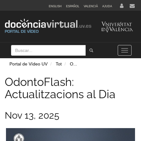
ENGLISH
ESPAÑOL
VALENCIÀ
AJUDA
Buscar
Tramet
Toggle
navigation
Portal de Vídeo UV
Tot
O
...
OdontoFlash:
Actualitzacions al Dia
Nov 13, 2025