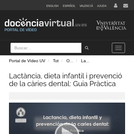
ENGLISH
ESPAÑOL
VALENCIÀ
AJUDA
Buscar
Tramet
Toggle
navigation
Portal de Vídeo UV
Tot
O
...
La
...
Lactància, dieta infantil i prevenció
de la càries dental: Guia Pràctica