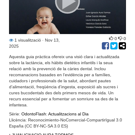
0
0
1 visualització
· Nov 13,
2025
Aquesta guia pràctica ofereix una visió clara i actualitzada
sobre la lactància, els hàbits dietètics infantils i la seua
relació amb la prevenció de la càries dental. Inclou
recomanacions basades en l’evidència per a famílies,
cuidadors i professionals de la salut, abordant pautes
d’alimentació, freqüència d’ingesta, exposició als sucres i
cures bucodentals des dels primers mesos de vida. Un
recurs essencial per a fomentar un somriure sa des de la
infantesa.
Sèrie:
OdontoFlash: Actualitzacions al Dia
Llicència: Reconocimiento-NoComercial-CompartirIgual 3.0
España (CC BY-NC-SA 3.0 ES)
:
JUAN IGNACIO AURA TORMOS