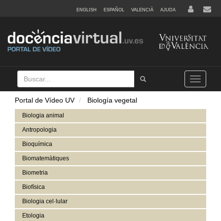
ENGLISH
ESPAÑOL
VALENCIÀ
AJUDA
Buscar
Tramet
Toggle
navigation
Portal de Vídeo UV
Biología vegetal
Biologia animal
Antropologia
Bioquímica
Biomatemàtiques
Biometria
Biofísica
Biologia cel·lular
Etologia