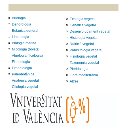
Briologia
Ecologia vegetal
Dendrologia
Genètica vegetal
Botànica general
Desenvolupament vegetal
Limnologia
Histologia vegetal
Biologia marina
Nutrició vegetal
Micologia (bolets)
Parasitologia vegetal
Algologia (ficologia)
Fisiologia vegetal
Fitobiologia
Taxonomia vegetal
Fitopatologia
Pteridologia
Paleobotànica
Flora mediterrània
Anatomia vegetal
Altres
Citologia vegetal