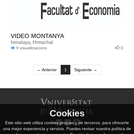
VIDEO MONTANYA
himalaya, Himachal
9
visualitzacions
0
(current)
← Anterior
1
Siguiente →
Cookies
Este sitio web utiliza cookies propias y de terceros, para ofrecerle
una mejor experiencia y servicio. Puedes revisar nuestra política de