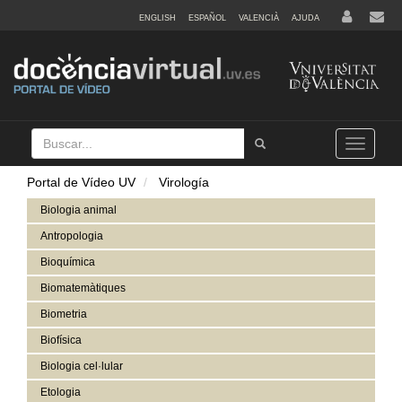
ENGLISH
ESPAÑOL
VALENCIÀ
AJUDA
Buscar
Tramet
Toggle
navigation
Portal de Vídeo UV
Virología
Biologia animal
Antropologia
Bioquímica
Biomatemàtiques
Biometria
Biofísica
Biologia cel·lular
Etologia