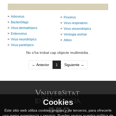
Arbovirus
Poxvirus
Bacteriòfags
Virus respiratoris
Virus dermatròpics
Virus viscerotròpics
Enterovirus
Virologia animal
Virus neurotròpics
Altres
Virus pantròpics
No s’ha trobat cap objecte multimèdia .
(current)
← Anterior
1
Siguiente →
Cookies
Este sitio web utiliza cookies propias y de terceros, para ofrecerle
una mejor experiencia y servicio. Puedes revisar nuestra política de