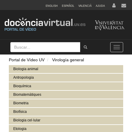
ENGLISH
ESPAÑOL
VALENCIÀ
AJUDA
Buscar
Tramet
Toggle
navigation
Portal de Vídeo UV
Virología general
Biologia animal
Antropologia
Bioquímica
Biomatemàtiques
Biometria
Biofísica
Biologia cel·lular
Etologia