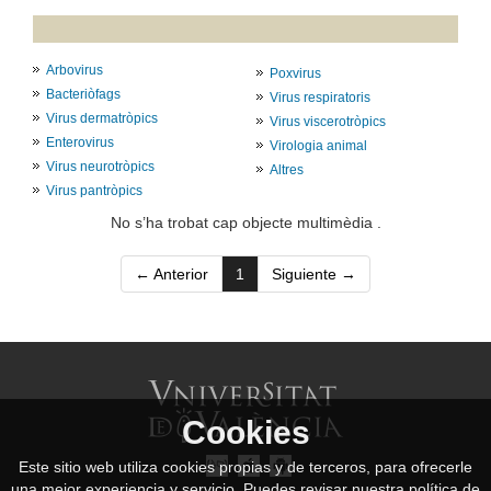
Arbovirus
Poxvirus
Bacteriòfags
Virus respiratoris
Virus dermatròpics
Virus viscerotròpics
Enterovirus
Virologia animal
Virus neurotròpics
Altres
Virus pantròpics
No s’ha trobat cap objecte multimèdia .
(current)
← Anterior
1
Siguiente →
Cookies
Este sitio web utiliza cookies propias y de terceros, para ofrecerle
una mejor experiencia y servicio. Puedes revisar nuestra política de