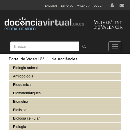
ENGLISH
ESPAÑOL
VALENCIÀ
AJUDA
Buscar
Tramet
Toggle
navigation
Portal de Vídeo UV
Neurociències
Biologia animal
Antropologia
Bioquímica
Biomatemàtiques
Biometria
Biofísica
Biologia cel·lular
Etologia