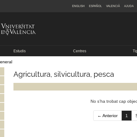
ENGLISH
ESPAÑOL
VALENCIÀ
AJUDA
Estudis
Centres
Ti
general
Agricultura, silvicultura, pesca
No s’ha trobat cap objec
(curr
← Anterior
1