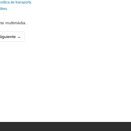
olítica de transports
ltres
te multimèdia .
ent)
Siguiente →