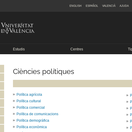
ENGLISH
ESPAÑOL
VALENCIÀ
AJUDA
Estudis
Centres
Ti
Ciències polítiques
Política agrícola
P
Política cultural
P
Política comercial
P
Política de comunicacions
P
Política demogràfica
P
Política econòmica
P