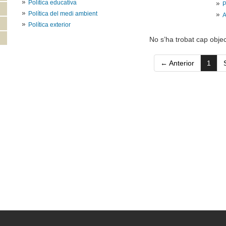
Política educativa
P
Política del medi ambient
A
Política exterior
No s’ha trobat cap objec
(curr
← Anterior
1