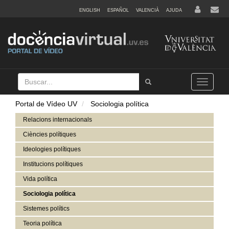
ENGLISH
ESPAÑOL
VALENCIÀ
AJUDA
Buscar
Tramet
Toggle
navigation
Portal de Vídeo UV
Sociologia política
Relacions internacionals
Ciències polítiques
Ideologies polítiques
Institucions polítiques
Vida política
Sociologia política
Sistemes polítics
Teoria política