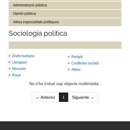
Administració pública
Opinió pública
Altres especialitats polítiques
Sociologia política
Drets humans
Religió
Llengües
Conflictes socials
Minories
Altres
Raça
No s’ha trobat cap objecte multimèdia .
(current)
← Anterior
1
Siguiente →