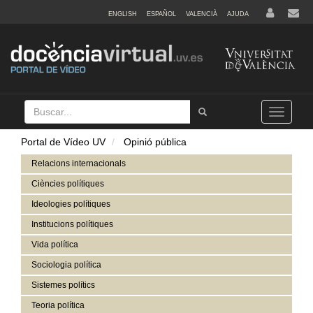
ENGLISH
ESPAÑOL
VALENCIÀ
AJUDA
Buscar
Tramet
Toggle
navigation
Portal de Vídeo UV
Opinió pública
Relacions internacionals
Ciències polítiques
Ideologies polítiques
Institucions polítiques
Vida política
Sociologia política
Sistemes polítics
Teoria política