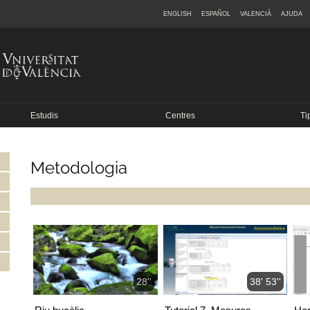
ENGLISH
ESPAÑOL
VALENCIÀ
AJUDA
Estudis
Centres
Ti
Metodologia
28''
38' 53''