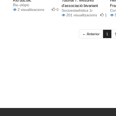
Riu bucòlic
Tutorial 7. Mesures
He
Riu utòpic
d'associació bivariant
Fra
2
visualitzacions
0
Socioestadística 1r
Com
11-
201
visualitzacions
1
(curr
← Anterior
1