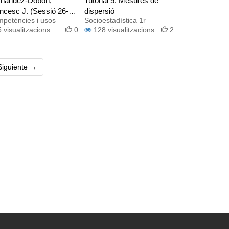
rnàndez-Dobon,
Tutorial 5. Mesures de
ncesc J. (Sessió 26-
dispersió
petències i usos
Socioestadística 1r
22)
5
visualitzacions
0
128
visualitzacions
2
ent)
Siguiente →