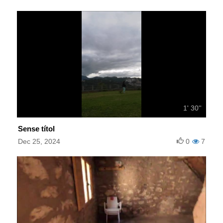
1' 30''
Sense títol
Dec 25, 2024
0
7