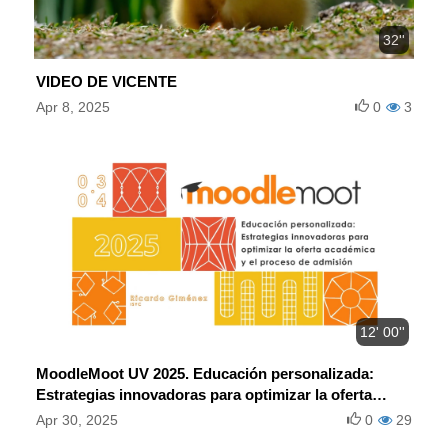
32''
VIDEO DE VICENTE
Apr 8, 2025
0
3
12' 00''
MoodleMoot UV 2025. Educación personalizada:
Estrategias innovadoras para optimizar la oferta
académica y el proceso de admisión.
Apr 30, 2025
0
29