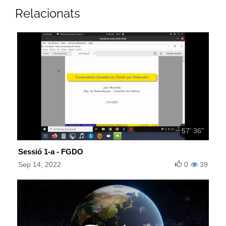
Relacionats
57' 36''
Sessió 1-a - FGDO
Sep 14, 2022
0
39