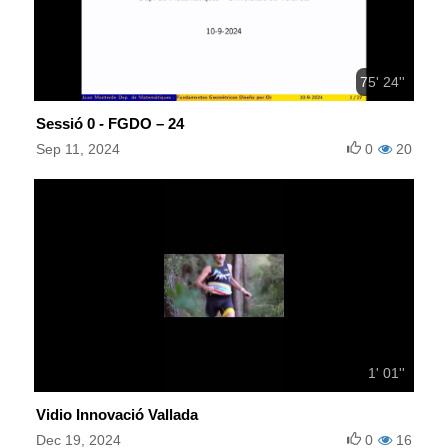
75' 24''
Sessió 0 - FGDO – 24
Sep 11, 2024
0
20
1' 01''
Vidio Innovació Vallada
Dec 19, 2024
0
16