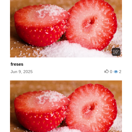
10''
freses
Jun 9, 2025
0
2