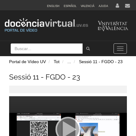
ENGLISH
ESPAÑOL
VALENCIÀ
AJUDA
Buscar
Tramet
Toggle
navigation
Portal de Vídeo UV
Tot
...
Sessió 11 - FGDO - 23
Sessió 11 - FGDO - 23