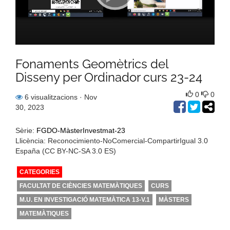
Fonaments Geomètrics del
Disseny per Ordinador curs 23-24
0
0
6 visualitzacions
· Nov
30, 2023
Sèrie:
FGDO-MàsterInvestmat-23
Llicència: Reconocimiento-NoComercial-CompartirIgual 3.0
España (CC BY-NC-SA 3.0 ES)
CATEGORIES
FACULTAT DE CIÈNCIES MATEMÀTIQUES
CURS
M.U. EN INVESTIGACIÓ MATEMÀTICA 13-V.1
MÀSTERS
MATEMÀTIQUES