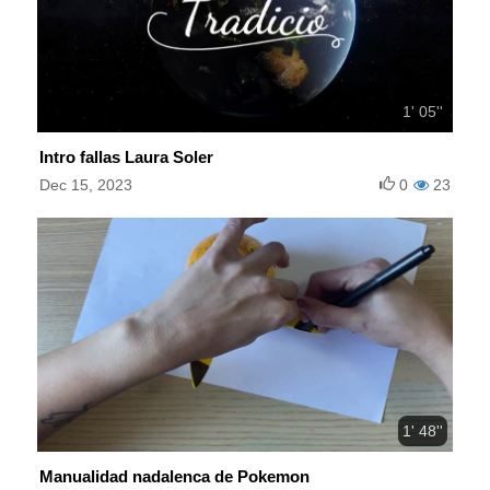
1' 05''
Intro fallas Laura Soler
Dec 15, 2023
0
23
1' 48''
Manualidad nadalenca de Pokemon