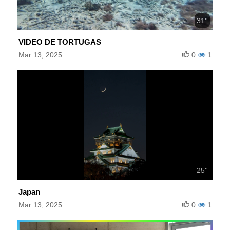
31''
VIDEO DE TORTUGAS
Mar 13, 2025
0
1
25''
Japan
Mar 13, 2025
0
1