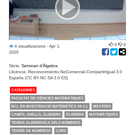
0
0
4 visualitzacions
· Apr 1,
2025
Sèrie:
Seminari d'Àlgebra
Llicència: Reconocimiento-NoComercial-CompartirIgual 3.0
España (CC BY-NC-SA 3.0 ES)
CATEGORIES
FACULTAT DE CIÈNCIES MATEMÀTIQUES
M.U. EN INVESTIGACIÓ MATEMÀTICA 09-V.1
MÀSTERS
CAMPS, ANELLS, ÀLGEBRA
ÀLGEBRA
MATEMÀTIQUES
TEORIA ALGEBRAICA DELS NOMBRES
TEORÍA DE NÚMEROS
CURS