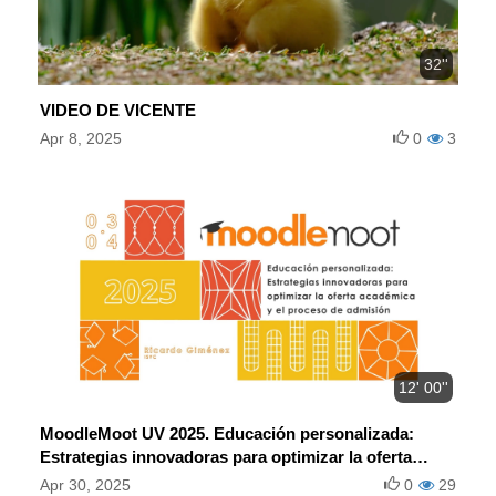
32''
VIDEO DE VICENTE
Apr 8, 2025
0
3
12' 00''
MoodleMoot UV 2025. Educación personalizada:
Estrategias innovadoras para optimizar la oferta
académica y el proceso de admisión.
Apr 30, 2025
0
29