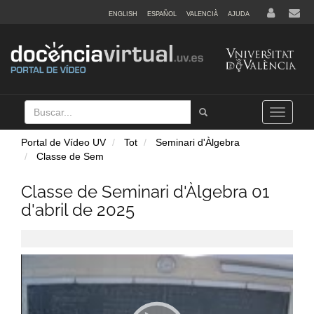
ENGLISH
ESPAÑOL
VALENCIÀ
AJUDA
Buscar
Tramet
Toggle
navigation
Portal de Vídeo UV
Tot
Seminari d'Àlgebra
Classe de Sem
Classe de Seminari d'Àlgebra 01
d'abril de 2025