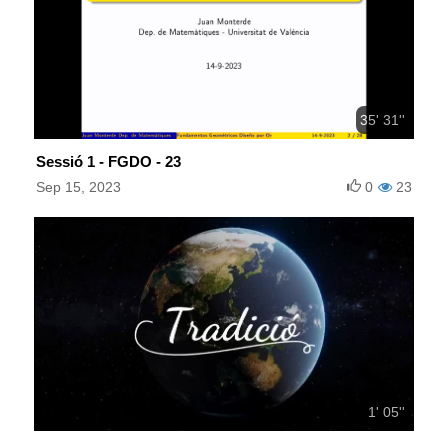
35' 31''
Sessió 1 - FGDO - 23
Sep 15, 2023
0
23
1' 05''