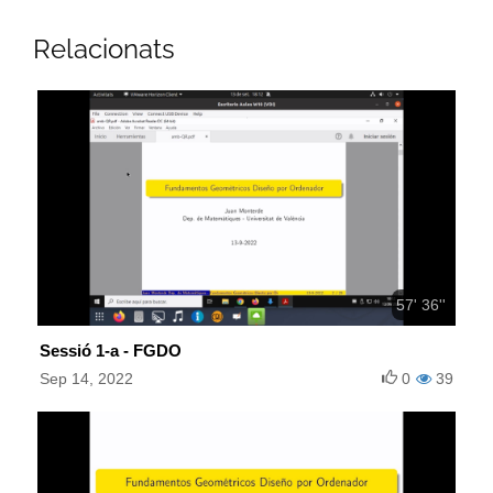
Relacionats
57' 36''
Sessió 1-a - FGDO
Sep 14, 2022
0
39