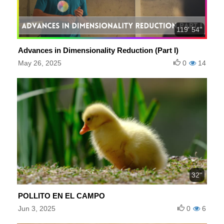
119' 54''
Advances in Dimensionality Reduction (Part I)
May 26, 2025
0
14
32''
POLLITO EN EL CAMPO
Jun 3, 2025
0
6