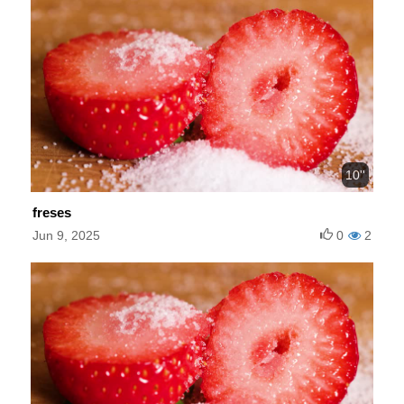
10''
freses
Jun 9, 2025
0
2