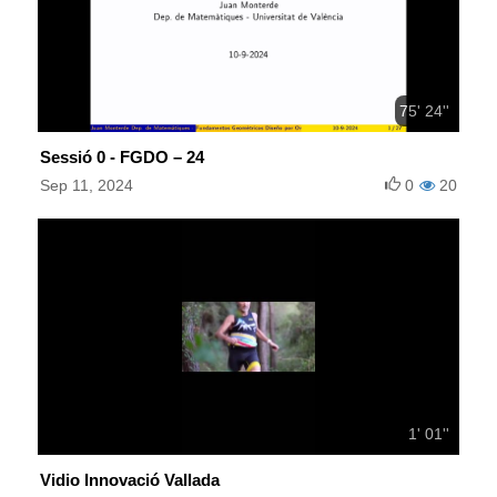
75' 24''
Sessió 0 - FGDO – 24
Sep 11, 2024
0
20
1' 01''
Vidio Innovació Vallada