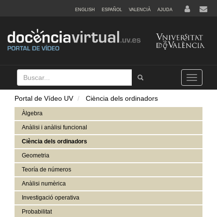
ENGLISH
ESPAÑOL
VALENCIÀ
AJUDA
Buscar
Tramet
Toggle
navigation
Portal de Vídeo UV
Ciència dels ordinadors
Àlgebra
Anàlisi i anàlisi funcional
Ciència dels ordinadors
Geometria
Teoría de números
Anàlisi numèrica
Investigació operativa
Probabilitat