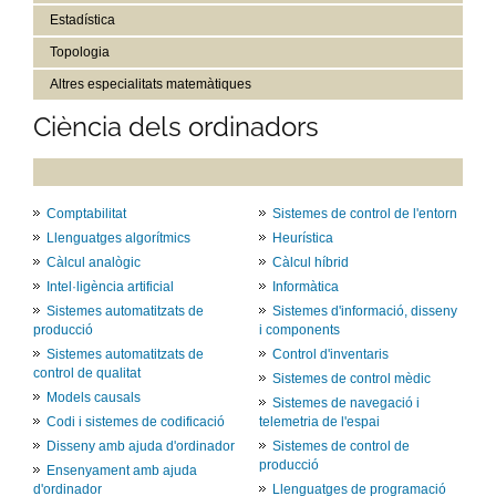
Estadística
Topologia
Altres especialitats matemàtiques
Ciència dels ordinadors
Comptabilitat
Sistemes de control de l'entorn
Llenguatges algorítmics
Heurística
Càlcul analògic
Càlcul híbrid
Intel·ligència artificial
Informàtica
Sistemes automatitzats de
Sistemes d'informació, disseny
producció
i components
Sistemes automatitzats de
Control d'inventaris
control de qualitat
Sistemes de control mèdic
Models causals
Sistemes de navegació i
Codi i sistemes de codificació
telemetria de l'espai
Disseny amb ajuda d'ordinador
Sistemes de control de
producció
Ensenyament amb ajuda
d'ordinador
Llenguatges de programació