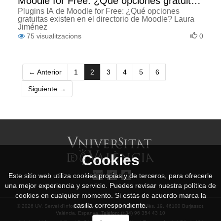
Moodle for Free: ¿Qué opciones gratuitas
Plugins IA de Moodle for Free: ¿Qué opciones
existen en el directorio de Moodle?
gratuitas existen en el directorio de Moodle? Laura
Jiménez
75
visualitzacions
0
(current)
← Anterior
1
2
3
4
5
6
Siguiente →
Cookies
Este sitio web utiliza cookies propias y de terceros, para ofrecerle
una mejor experiencia y servicio. Puedes revisar nuestra política de
cookies en cualquier momento. Si estás de acuerdo marca la
casilla correspondiente.
© 2026 UV. Servei d’Informàtica. - Av. Vicent Andrés Estellés, 19. 46100 Burjassot.
València. Espanya. Telèfon: (+34) 96 354 43 10