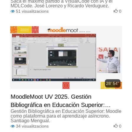
Saca el máximo partido a VisualCode con IA y el
MDLCode
MDLCode. José Lorenzo y Ricardo Verduguez.
51
visualitzacions
0
28' 54''
MoodleMoot UV 2025. Gestión
Bibliográfica en Educación Superior:
Gestión Bibliográfica en Educación Superior: Moodle
Moodle como plataforma para el
como plataforma para el aprendizaje asíncrono.
aprendizaje asíncrono.
Santiago Mengual.
34
visualitzacions
0