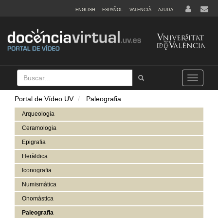
ENGLISH
ESPAÑOL
VALENCIÀ
AJUDA
Buscar
Tramet
Toggle
navigation
Portal de Vídeo UV
Paleografia
Arqueologia
Ceramologia
Epigrafia
Heràldica
Iconografia
Numismàtica
Onomàstica
Paleografia