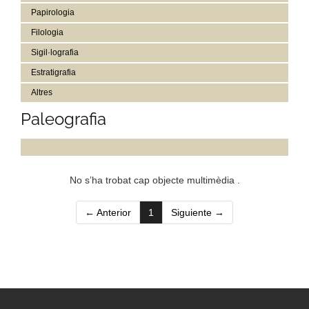
Papirologia
Filologia
Sigil·lografia
Estratigrafia
Altres
Paleografia
No s’ha trobat cap objecte multimèdia .
(current)
← Anterior
1
Siguiente →