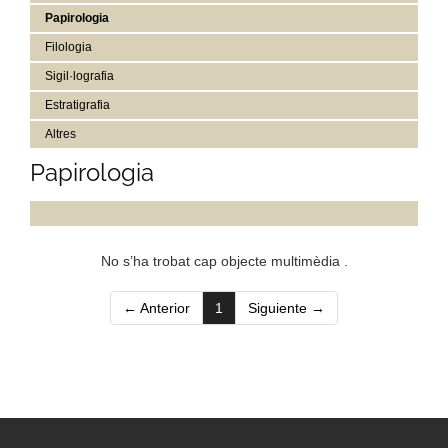
Papirologia
Filologia
Sigil·lografia
Estratigrafia
Altres
Papirologia
No s’ha trobat cap objecte multimèdia .
(current)
← Anterior
1
Siguiente →