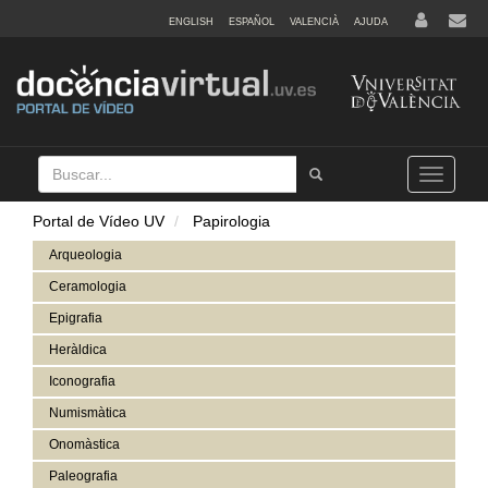
ENGLISH
ESPAÑOL
VALENCIÀ
AJUDA
Buscar
Tramet
Toggle
navigation
Portal de Vídeo UV
Papirologia
Arqueologia
Ceramologia
Epigrafia
Heràldica
Iconografia
Numismàtica
Onomàstica
Paleografia