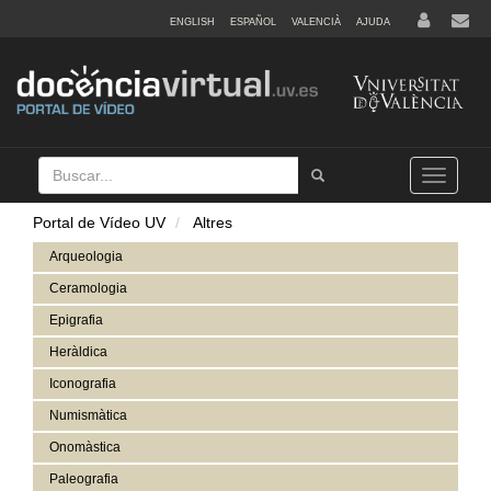
ENGLISH
ESPAÑOL
VALENCIÀ
AJUDA
Buscar
Tramet
Toggle
navigation
Portal de Vídeo UV
Altres
Arqueologia
Ceramologia
Epigrafia
Heràldica
Iconografia
Numismàtica
Onomàstica
Paleografia