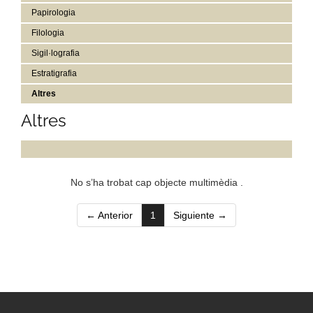
Papirologia
Filologia
Sigil·lografia
Estratigrafia
Altres
Altres
No s’ha trobat cap objecte multimèdia .
(current)
← Anterior
1
Siguiente →