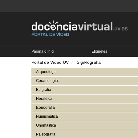
Pàgina d’inici
Etiquetes
Portal de Vídeo UV
Sigil·lografia
Arqueologia
Ceramologia
Epigrafia
Heràldica
Iconografia
Numismàtica
Onomàstica
Paleografia