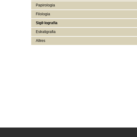
Papirologia
Filologia
Sigil·lografia
Estratigrafia
Altres