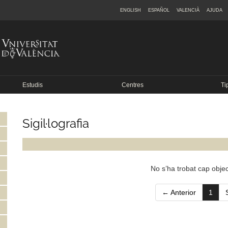
ENGLISH
ESPAÑOL
VALENCIÀ
AJUDA
Estudis
Centres
Ti
Sigil·lografia
No s’ha trobat cap objec
(curr
← Anterior
1