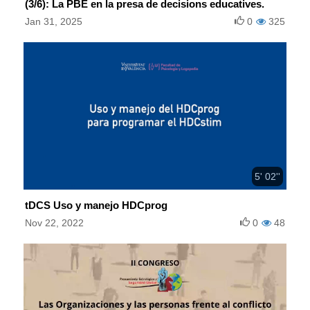
(3/6): La PBE en la presa de decisions educatives.
Jan 31, 2025
0
325
5' 02''
tDCS Uso y manejo HDCprog
Nov 22, 2022
0
48