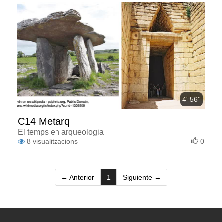
4' 56''
C14 Metarq
El temps en arqueologia
8
visualitzacions
0
(current)
← Anterior
1
Siguiente →