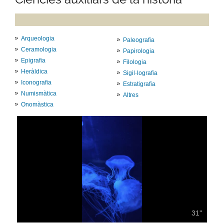
Arqueologia
Paleografia
Ceramologia
Papirologia
Epigrafia
Filologia
Heràldica
Sigil·lografia
Iconografia
Estratigrafia
Numismàtica
Altres
Onomàstica
31''