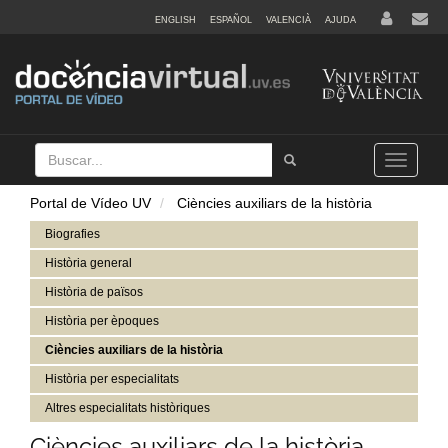
ENGLISH
ESPAÑOL
VALENCIÀ
AJUDA
Buscar
Tramet
Toggle
navigation
Portal de Vídeo UV
Ciències auxiliars de la història
Biografies
Història general
Història de països
Història per èpoques
Ciències auxiliars de la història
Història per especialitats
Altres especialitats històriques
Ciències auxiliars de la història