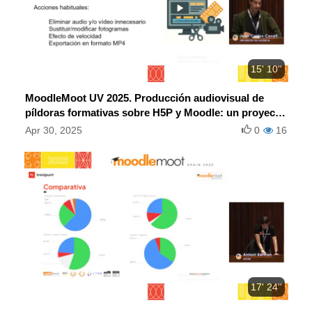
15' 10''
MoodleMoot UV 2025. Producción audiovisual de
píldoras formativas sobre H5P y Moodle: un proyecto
de innovación en la UV.
Apr 30, 2025
0
16
17' 24''