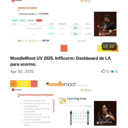
13' 26''
MoodleMoot UV 2025. InfScorm: Dashboard de LA
para scorms.
Apr 30, 2025
0
6