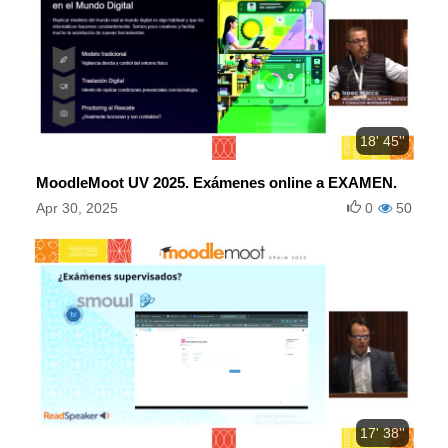
18' 45''
MoodleMoot UV 2025. Exámenes online a EXAMEN.
Apr 30, 2025
0
50
17' 38''