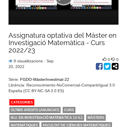
Assignatura optativa del Màster en
Investigació Matemàtica - Curs
2022/23
0
0
9 visualitzacions
· Sep
20, 2022
Sèrie:
FGDO-MàsterInvestmat-22
Llicència: Reconocimiento-NoComercial-CompartirIgual 3.0
España (CC BY-NC-SA 3.0 ES)
CATEGORIES
ÚLTIMS AFEGITS (ANUNCIAT)
CURS
M.U. EN INVESTIGACIÓ MATEMÀTICA 13-V.1
MÀSTERS
MATEMÀTIQUES
FACULTAT DE CIÈNCIES MATEMÀTIQUES