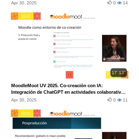
universitaria.
Apr 30, 2025
0
14
17' 13''
MoodleMoot UV 2025. Co-creación con IA:
Integración de ChatGPT en actividades colaborativas
en Moodle para potenciar la creatividad del
Apr 30, 2025
0
11
alumnado.