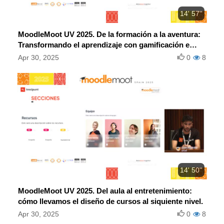
14' 57''
MoodleMoot UV 2025. De la formación a la aventura:
Transformando el aprendizaje con gamificación e
interactividad en Moodle.
Apr 30, 2025
0
8
14' 50''
MoodleMoot UV 2025. Del aula al entretenimiento:
cómo llevamos el diseño de cursos al siquiente nivel.
Apr 30, 2025
0
8