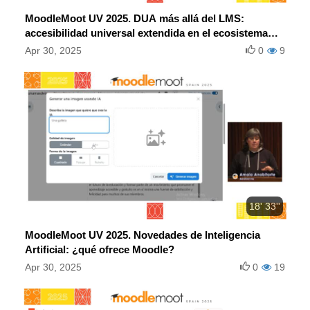
MoodleMoot UV 2025. DUA más allá del LMS:
accesibilidad universal extendida en el ecosistema
Moodle.
Apr 30, 2025
0
9
18' 33''
MoodleMoot UV 2025. Novedades de Inteligencia
Artificial: ¿qué ofrece Moodle?
Apr 30, 2025
0
19