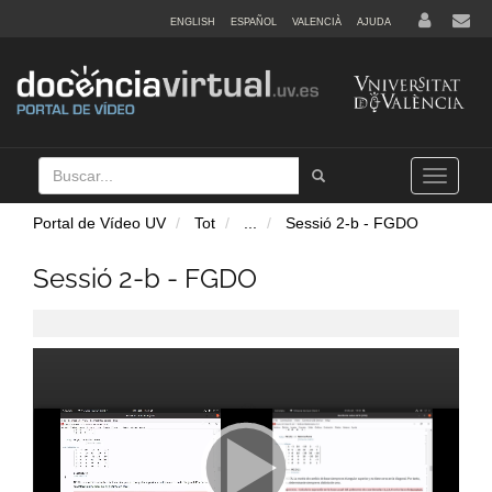
ENGLISH
ESPAÑOL
VALENCIÀ
AJUDA
Buscar
Tramet
Toggle
navigation
Portal de Vídeo UV
Tot
...
Sessió 2-b - FGDO
Sessió 2-b - FGDO