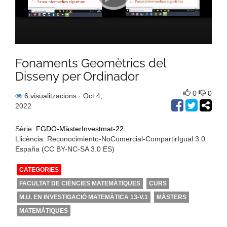
Fonaments Geomètrics del
Disseny per Ordinador
0
0
6 visualitzacions
· Oct 4,
2022
Sèrie:
FGDO-MàsterInvestmat-22
Llicència: Reconocimiento-NoComercial-CompartirIgual 3.0
España (CC BY-NC-SA 3.0 ES)
CATEGORIES
FACULTAT DE CIÈNCIES MATEMÀTIQUES
CURS
M.U. EN INVESTIGACIÓ MATEMÀTICA 13-V.1
MÀSTERS
MATEMÀTIQUES