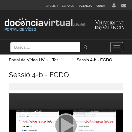
ENGLISH
ESPAÑOL
VALENCIÀ
AJUDA
Buscar
Tramet
Toggle
navigation
Portal de Vídeo UV
Tot
...
Sessió 4-b - FGDO
Sessió 4-b - FGDO