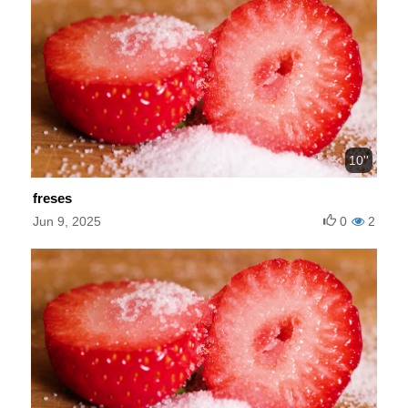
10''
freses
Jun 9, 2025
0
2