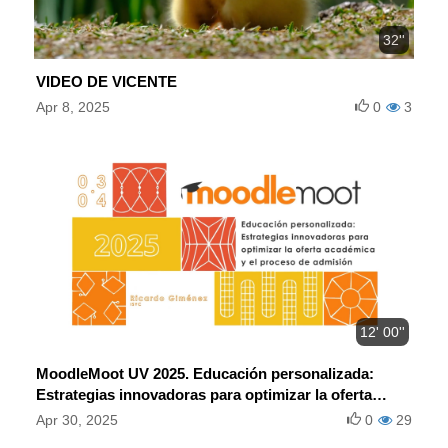
32''
VIDEO DE VICENTE
Apr 8, 2025
0
3
12' 00''
MoodleMoot UV 2025. Educación personalizada:
Estrategias innovadoras para optimizar la oferta
académica y el proceso de admisión.
Apr 30, 2025
0
29