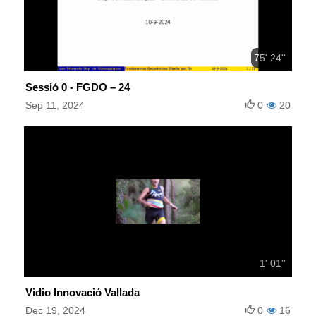
75' 24''
Sessió 0 - FGDO – 24
Sep 11, 2024
0
20
1' 01''
Vidio Innovació Vallada
Dec 19, 2024
0
16