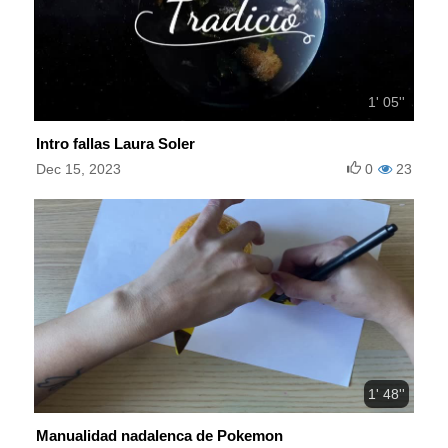
1' 05''
Intro fallas Laura Soler
Dec 15, 2023
0
23
1' 48''
Manualidad nadalenca de Pokemon