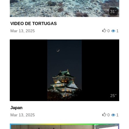
31''
VIDEO DE TORTUGAS
Mar 13, 2025
0
1
25''
Japan
Mar 13, 2025
0
1