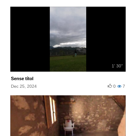
1' 30''
Sense títol
Dec 25, 2024
0
7