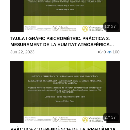
10' 37''
TAULA I GRÀFIC PSICROMÈTRIC. PRÀCTICA 3:
MESURAMENT DE LA HUMITAT ATMOSFÈRICA
(ESPAÑOL)
Jun 22, 2023
0
100
27' 37''
PRÀCTICA 4: DEPENDÈNCIA DE LA IRRADIÀNCIA