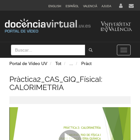
ENGLISH
ESPAÑOL
VALENCIÀ
AJUDA
Buscar
Tramet
Toggle
navigation
Portal de Vídeo UV
Tot
...
Pràct
Pràctica2_CAS_GIQ_FísicaI:
CALORIMETRIA