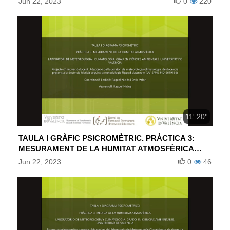
Jun 22, 2023
0
220
11' 20''
TAULA I GRÀFIC PSICROMÈTRIC. PRÀCTICA 3:
MESURAMENT DE LA HUMITAT ATMOSFÈRICA
(VALENCIÀ)
Jun 22, 2023
0
46