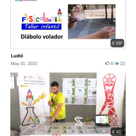
4' 09''
Ludió
May 31, 2022
0
22
4' 41''