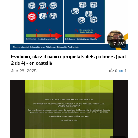
17' 23''
Evolució, classificació i propietats dels polímers (part
2 de 4) - en castellà
Jun 28, 2025
0
1