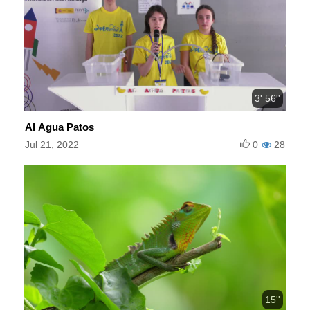
3' 56''
Al Agua Patos
Jul 21, 2022
0
28
15''