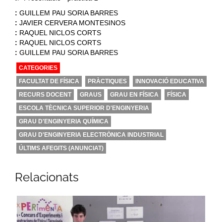
:
GUILLEM PAU SORIA BARRES
:
JAVIER CERVERA MONTESINOS
:
RAQUEL NICLOS CORTS
:
RAQUEL NICLOS CORTS
:
GUILLEM PAU SORIA BARRES
CATEGORIES
FACULTAT DE FÍSICA
PRÀCTIQUES
INNOVACIÓ EDUCATIVA
RECURS DOCENT
GRAUS
GRAU EN FÍSICA
FÍSICA
ESCOLA TÈCNICA SUPERIOR D'ENGINYERIA
GRAU D'ENGINYERIA QUÍMICA
GRAU D'ENGINYERIA ELECTRÒNICA INDUSTRIAL
ÚLTIMS AFEGITS (ANUNCIAT)
Relacionats