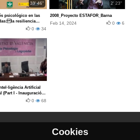
33' 46''
2' 23''
és psicológico en las
2008_Proyecto ESTAFOR_Barna
as: la resiliencia
Feb 14, 2024
0
6
 y estrategia de
0
34
ntel·ligència Artificial
 (Part I - Inauguració i
0
68
Cookies