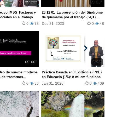
35' 23''
59' 35''
éxico IMSS_Factores y
23 12 01_La prevención del Síndrome
ociales en el trabajo
de quemarse por el trabajo (SQT)
(burnout): detección, evaluación e
0
73
Dec 31, 2023
0
48
intervención
65' 00''
6' 23''
Uso de nuevos modelos
Pràctica Basada en l'Evidència (PBE)
o de trastornos
en Educació (1/6): A mi em funciona.
y neurodegenerativos"
0
33
Jan 31, 2025
0
439
UV)