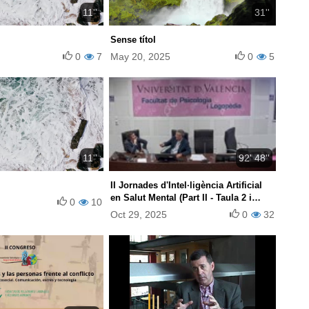
11''
31''
Sense títol
0
7
May 20, 2025
0
5
11''
92' 48''
II Jornades d'Intel·ligència Artificial
en Salut Mental (Part II - Taula 2 i
0
10
Taula 3)
Oct 29, 2025
0
32