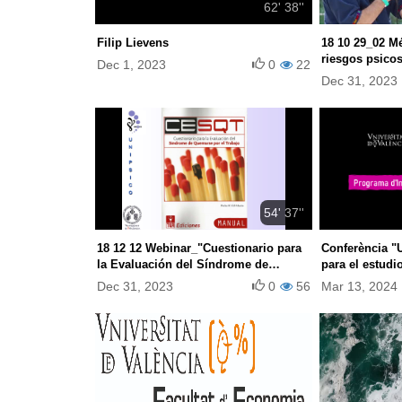
62' 38''
Filip Lievens
18 10 29_02 M
riesgos psicos
Dec 1, 2023
0
22
Dec 31, 2023
54' 37''
18 12 12 Webinar_"Cuestionario para
Conferència "
la Evaluación del Síndrome de
para el estudi
Quemarse por el Trabajo" (CESQT)
psiquiátricos 
Dec 31, 2023
0
56
Mar 13, 2024
(Marta Pardo, 