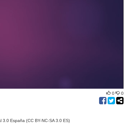
0
0
al 3.0 España (CC BY-NC-SA 3.0 ES)