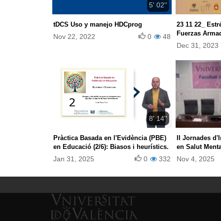
5' 02''
tDCS Uso y manejo HDCprog
23 11 22_ Estr
Fuerzas Armad
Nov 22, 2022
0
48
como fortaleza
Dec 31, 2023
recuperación
8' 14''
Pràctica Basada en l'Evidència (PBE)
II Jornades d'I
en Educació (2/6): Biasos i heurístics.
en Salut Mental
Taula 1)
Jan 31, 2025
0
332
Nov 4, 2025