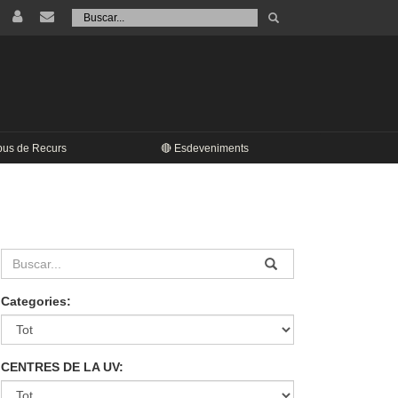
Tramet
Buscar
pus de Recurs
🔴 Esdeveniments
Categories:
CENTRES DE LA UV: