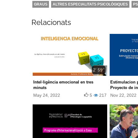
GRAUS
ALTRES ESPECIALITATS PSICOLÒGIQUES
PS
Relacionats
2' 59''
Intel·ligència emocional en tres
Estimulacion p
minuts
Proyecto de i
May 24, 2022
5
217
Nov 22, 2022