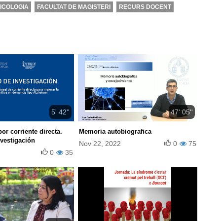
ICOLOGIA
FACULTAT DE MAGISTERI
RECURS DOCENT
5' 42''
47' 05''
or corriente directa.
Memoria autobiografica
nvestigación
Nov 22, 2022
0
75
0
35