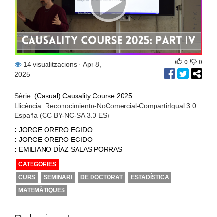
0
0
14 visualitzacions
· Apr 8,
2025
Sèrie:
(Casual) Causality Course 2025
Llicència: Reconocimiento-NoComercial-CompartirIgual 3.0
España (CC BY-NC-SA 3.0 ES)
:
JORGE ORERO EGIDO
:
JORGE ORERO EGIDO
:
EMILIANO DÍAZ SALAS PORRAS
CATEGORIES
CURS
SEMINARI
DE DOCTORAT
ESTADÍSTICA
MATEMÀTIQUES