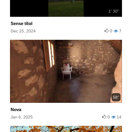
1' 30''
Sense títol
Dec 25, 2024
0
7
58''
Nova
Jan 6, 2025
0
14