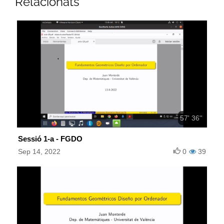
Relacionats
57' 36''
Sessió 1-a - FGDO
Sep 14, 2022
0
39