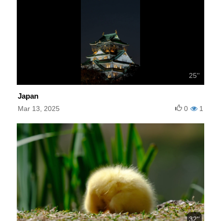
25''
Japan
Mar 13, 2025
0
1
32''