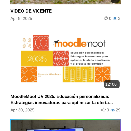
VIDEO DE VICENTE
Apr 8, 2025
0
3
12' 00''
MoodleMoot UV 2025. Educación personalizada:
Estrategias innovadoras para optimizar la oferta
académica y el proceso de admisión.
Apr 30, 2025
0
29