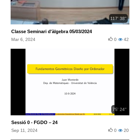
117' 38''
Classe Seminari d'àlgebra 05/03/2024
Mar 6, 2024
0
42
75' 24''
Sessió 0 - FGDO – 24
Sep 11, 2024
0
20