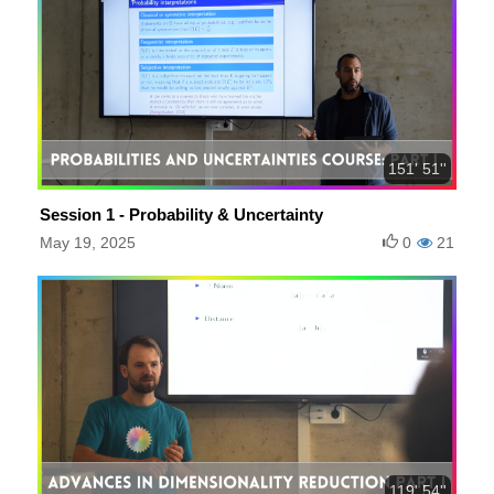
151' 51''
Session 1 - Probability & Uncertainty
May 19, 2025
0
21
119' 54''