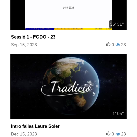
35' 31''
Sessió 1 - FGDO - 23
Sep 15, 2023
0
23
1' 05''
Intro fallas Laura Soler
Dec 15, 2023
0
23