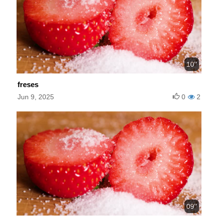
10''
freses
Jun 9, 2025
0
2
09''