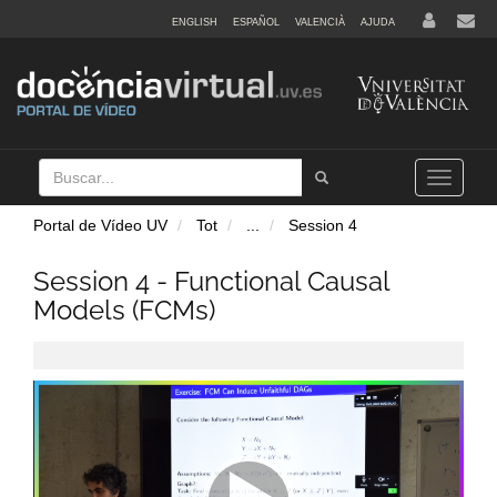
ENGLISH
ESPAÑOL
VALENCIÀ
AJUDA
Buscar
Tramet
Toggle
navigation
Portal de Vídeo UV
Tot
...
Session 4
Session 4 - Functional Causal
Models (FCMs)