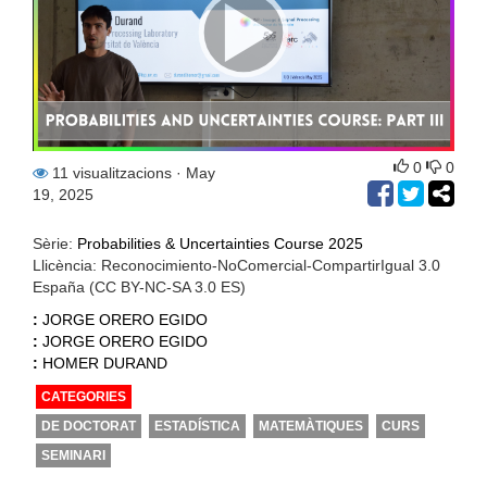
0
0
11 visualitzacions
· May
19, 2025
Sèrie:
Probabilities & Uncertainties Course 2025
Llicència: Reconocimiento-NoComercial-CompartirIgual 3.0
España (CC BY-NC-SA 3.0 ES)
:
JORGE ORERO EGIDO
:
JORGE ORERO EGIDO
:
HOMER DURAND
CATEGORIES
DE DOCTORAT
ESTADÍSTICA
MATEMÀTIQUES
CURS
SEMINARI