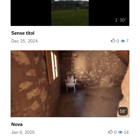
1' 30''
Sense títol
Dec 25, 2024
0
7
58''
Nova
Jan 6, 2025
0
14