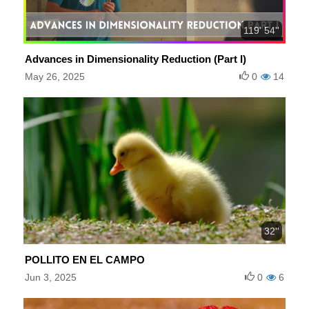
119' 54''
Advances in Dimensionality Reduction (Part I)
May 26, 2025
0
14
32''
POLLITO EN EL CAMPO
Jun 3, 2025
0
6