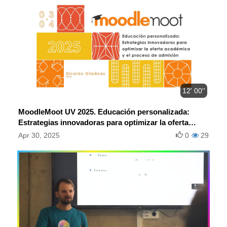
12' 00''
MoodleMoot UV 2025. Educación personalizada:
Estrategias innovadoras para optimizar la oferta
académica y el proceso de admisión.
Apr 30, 2025
0
29