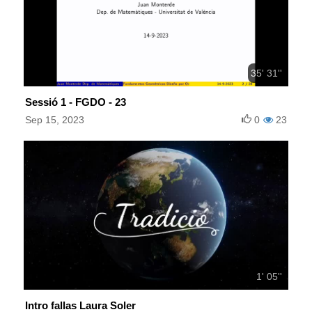
35' 31''
Sessió 1 - FGDO - 23
Sep 15, 2023
0
23
1' 05''
Intro fallas Laura Soler