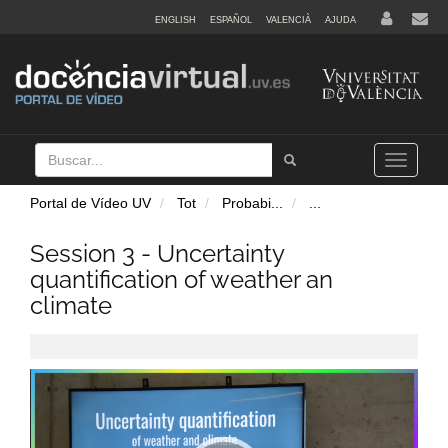
ENGLISH
ESPAÑOL
VALENCIÀ
AJUDA
Buscar
Tramet
Toggle
navigation
Portal de Vídeo UV
Tot
Probabi
...
...
Session 3 - Uncertainty
quantification of weather an
climate