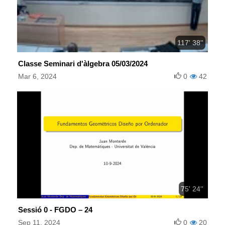
117' 38''
Classe Seminari d'àlgebra 05/03/2024
Mar 6, 2024
0
42
75' 24''
Sessió 0 - FGDO – 24
Sep 11, 2024
0
20