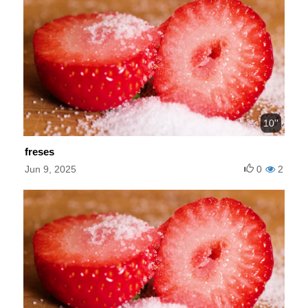
10''
freses
Jun 9, 2025
0
2