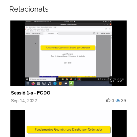
Relacionats
57' 36''
Sessió 1-a - FGDO
Sep 14, 2022
0
39