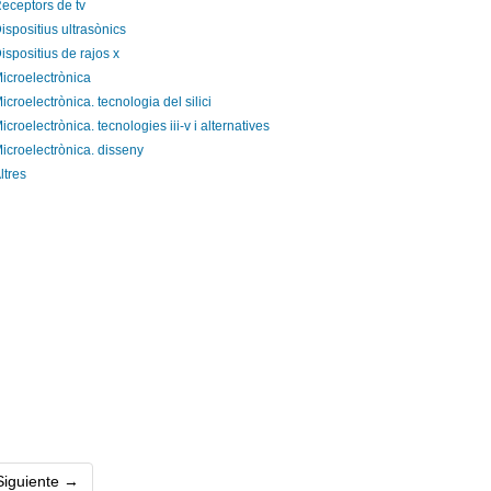
eceptors de tv
ispositius ultrasònics
ispositius de rajos x
icroelectrònica
icroelectrònica. tecnologia del silici
icroelectrònica. tecnologies iii-v i alternatives
icroelectrònica. disseny
ltres
ent)
Siguiente →