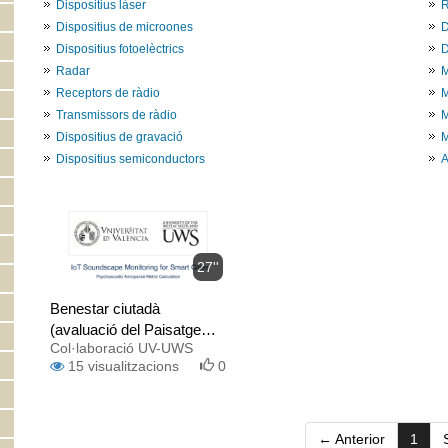
Dispositius làser
R
Dispositius de microones
D
Dispositius fotoelèctrics
D
Radar
M
Receptors de ràdio
M
Transmissors de ràdio
M
Dispositius de gravació
M
Dispositius semiconductors
A
27''
Benestar ciutadà
(avaluació del Paisatge
Col·laboració UV-UWS
sonor)
15
visualitzacions
0
(curr
← Anterior
1