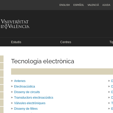
ENGLISH
ESPAÑOL
VALENCIÀ
AJUDA
Estudis
Centres
Ti
Tecnologia electrònica
Antenes
D
Electroacústica
D
Disseny de circuits
D
Transductors electroacústics
D
Vàlvules electròniques
T
Disseny de filtres
E