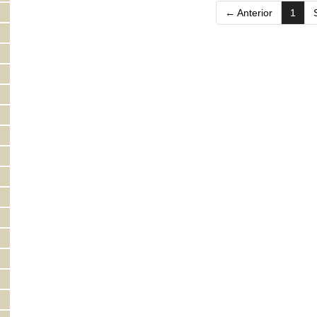
(curr
← Anterior
1