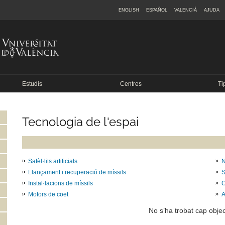
ENGLISH
ESPAÑOL
VALENCIÀ
AJUDA
Estudis
Centres
Ti
Tecnologia de l'espai
Satèl·lits artificials
N
Llançament i recuperació de míssils
S
Instal·lacions de míssils
C
Motors de coet
A
No s’ha trobat cap objec