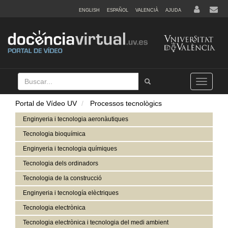
ENGLISH
ESPAÑOL
VALENCIÀ
AJUDA
Buscar
Tramet
Toggle
navigation
Portal de Vídeo UV
Processos tecnològics
Enginyeria i tecnologia aeronàutiques
Tecnologia bioquímica
Enginyeria i tecnologia químiques
Tecnologia dels ordinadors
Tecnologia de la construcció
Enginyeria i tecnología elèctriques
Tecnologia electrònica
Tecnologia electrònica i tecnologia del medi ambient