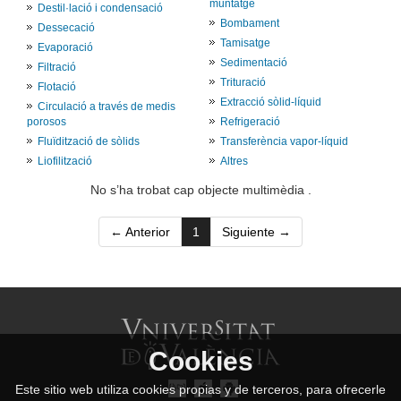
muntatge
Destil·lació i condensació
Bombament
Dessecació
Tamisatge
Evaporació
Sedimentació
Filtració
Trituració
Flotació
Extracció sòlid-líquid
Circulació a través de medis
porosos
Refrigeració
Fluïdització de sòlids
Transferència vapor-líquid
Liofilització
Altres
No s’ha trobat cap objecte multimèdia .
(current)
← Anterior
1
Siguiente →
Cookies
Este sitio web utiliza cookies propias y de terceros, para ofrecerle